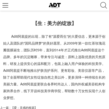
【生：美力的绽放】
Aditi阿底提的出现，除了有"源爱而生"的大爱信念，更来源于创
始人及团队的"国民品牌梦"的美好愿景。从2009年第一款红茶玫瑰花
瓣面膜诞生，团队历时5年，直到2014年才正式推出Aditi阿底提这个
品牌。多年的沉淀雕琢，带来专注与诚意：原料上选取优质的天然原
料，研发上提供安心的温和配方，包装上融入用户体验的科技美学。
Aditi阿底提不断地推出护肤洗护系列、更有彩妆、美容仪器等产品，
除了全面帮助现代女性绽放自然之美以外，更多演绎一种持续生长的
美丽力量。Aditi阿底提更联合各界时尚达人，国内外权威美容机构专
家跨界合作，线下开设科技美学商学院，帮助数十万女性实现个人创
业梦想。
上一篇
: 【爱：灵感的根源】